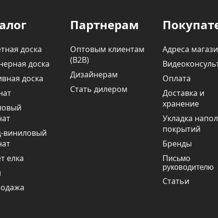
алог
Партнерам
Покупат
тная доска
Оптовым клиентам
Адреса магаз
(В2В)
нерная доска
Видеоконсуль
Дизайнерам
вная доска
Оплата
Стать дилером
нат
Доставка и
хранение
ловый
нат
Укладка напо
покрытий
ц-виниловый
нат
Бренды
т елка
Письмо
руководителю
и
Статьи
родажа