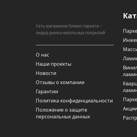
Кат
Сеть магазинов Олимп паркета –
Парке
лидер рынка напольных покрытий
Инже
Масси
О нас
Лами
Наши проекты
Вини
Новости
лами
Отзывы о компании
Квар
лами
Гарантии
Парке
Политика конфиденциальности
Акци
Положение о защите
персональных данных
Расп