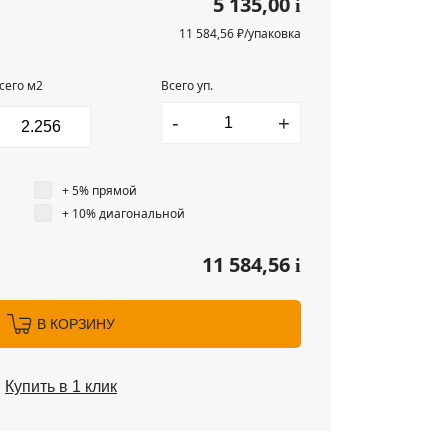
5 135,00
i
11 584,56 ₽/упаковка
сего м2
Всего уп.
-
+
+ 5% прямой
+ 10% диагональной
11 584,56
i
В КОРЗИНУ
Купить в 1 клик