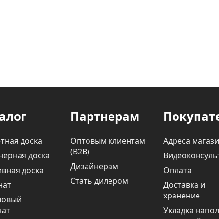
алог
Партнерам
Покупат
тная доска
Оптовым клиентам
Адреса магаз
(В2В)
нерная доска
Видеоконсуль
Дизайнерам
вная доска
Оплата
Стать дилером
нат
Доставка и
хранение
ловый
нат
Укладка напо