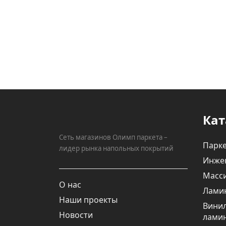
Кат
Сеть магазинов Олимп паркета –
Парке
лидер рынка напольных покрытий
Инже
Масси
О нас
Лами
Наши проекты
Вини
Новости
лами