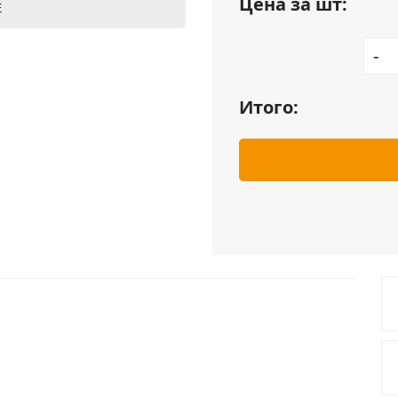
Цена за шт:
Е
-
Итого: