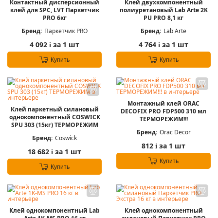
Контактный дисперсионный
Клей двухкомпонентный
клей для SPC, LVT Паркетчик
полиуретановый Lab Arte 2K
PRO 6кг
PU PRO 8,1 кг
Бренд:
Паркетчик PRO
Бренд:
Lab Arte
4 092
за 1 шт
4 764
за 1 шт
i
i
Купить
Купить
Монтажный клей ORAC
Клей паркетный силановый
DECOFIX PRO FDP500 310 мл
однокомпонентный COSWICK
ТЕРМОРЕЖИМ!!!
SPU 303 (15кг) ТЕРМОРЕЖИМ
Бренд:
Orac Decor
Бренд:
Coswick
812
за 1 шт
i
18 682
за 1 шт
i
Купить
Купить
Клей однокомпонентный Lab
Клей однокомпонентный