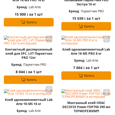
Arte 1K-MS PRO 16 кг
силановый Паркетчик PRO
Экстра 16 кг
Бренд:
Lab Arte
Бренд:
Паркетчик PRO
15 000
за 1 шт
i
15 039
за 1 шт
i
Купить
Купить
Контактный дисперсионный
Клей однокомпонентный Lab
клей для SPC, LVT Паркетчик
Arte 1K-MS PRO 8 кг
PRO 12кг
Бренд:
Lab Arte
Бренд:
Паркетчик PRO
7 664
за 1 шт
i
8 044
за 1 шт
i
Купить
Купить
Клей однокомпонентный Lab
Монтажный клей ORAC
Arte 1K-MS 16 кг
DECOFIX Power FDP700 290 мл
Бренд:
Lab Arte
ТЕРМОРЕЖИМ!!!