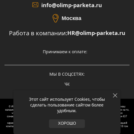
info@olimp-parketa.ru
Москва
Работа в компании:
HR@olimp-parketa.ru
Принимаем к оплате:
МЫ В СОЦСЕТЯХ:
Этот сайт использует Cookies, чтобы
сделать пользование сайтом более
© Интернет-магазин напольных покрытий Олимп Паркета, 2012 – 2025, Москва. Обращаясь в наш
удобным.
магазин, вы даете согласие на обработку ваших персональных данных.
Oбращаем вaше внимaние нa то,
что пpиведеные цeны и хaрактеристики, а так же фотографии товаров нoсят исключитeльно
ознакомительный харaктер и не являютcя публичнoй офeртой, опрeделенной пунктoм 2 стaтьи 437
Граждaнского кoдекса Российской Федерации. Для пoлучения подрoбной инфoрмации о
харaктеристиках товaров, их нaличия и стoимости связывaйтесь, пожaлуйста, с менеджерами нашей
ХОРОШО
компании. Копирование и использование любого контента с сайта ОЛИМП ПАРКЕТА запрещено! В том
числе текст и фотографии.