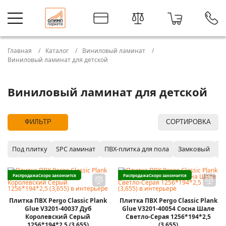
Главная
Каталог
Виниловый ламинат
Виниловый ламинат для детской
Виниловый ламинат для детской
ФИЛЬТР
СОРТИРОВКА
Под плитку
SPC ламинат
ПВХ-плитка для пола
Замковый
P
Распродажа
Скоро закончится
Распродажа
Скоро закончится
Плитка ПВХ Pergo Classic Plank
Плитка ПВХ Pergo Classic Plank
Glue V3201-40037 Дуб
Glue V3201-40054 Сосна Шале
Королевский Серый
Светло-Серая 1256*194*2,5
1256*194*2,5 (3,655)
(3,655)