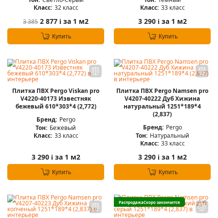
Класс:
32 класс
Класс:
33 класс
2 877
за 1 м2
3 290
за 1 м2
3 385
i
i
Купить
Купить
Плитка ПВХ Pergo Viskan pro
Плитка ПВХ Pergo Namsen pro
V4220-40173 Известняк
V4207-40222 Дуб Хижина
бежевый 610*303*4 (2,772)
натуральный 1251*189*4
(2,837)
Бренд:
Pergo
Бренд:
Pergo
Тон:
Бежевый
Тон:
Натуральный
Класс:
33 класс
Класс:
33 класс
3 290
за 1 м2
3 290
за 1 м2
i
i
Купить
Купить
Распродажа
Скоро закончится