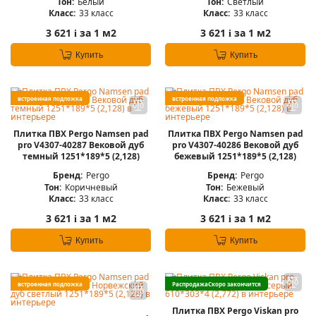
Тон:
Белый
Тон:
Светлый
Класс:
33 класс
Класс:
33 класс
3 621
за 1 м2
3 621
за 1 м2
i
i
Купить
Купить
встроенная подложка
встроенная подложка
Плитка ПВХ Pergo Namsen pad
Плитка ПВХ Pergo Namsen pad
pro V4307-40287 Вековой дуб
pro V4307-40286 Вековой дуб
темный 1251*189*5 (2,128)
бежевый 1251*189*5 (2,128)
Бренд:
Pergo
Бренд:
Pergo
Тон:
Коричневый
Тон:
Бежевый
Класс:
33 класс
Класс:
33 класс
3 621
за 1 м2
3 621
за 1 м2
i
i
Купить
Купить
встроенная подложка
Распродажа
Скоро закончится
Плитка ПВХ Pergo Viskan pro