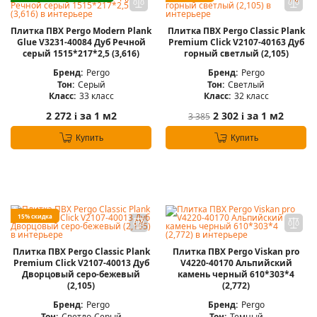
Плитка ПВХ Pergo Modern Plank
Плитка ПВХ Pergo Classic Plank
Glue V3231-40084 Дуб Речной
Premium Click V2107-40163 Дуб
серый 1515*217*2,5 (3,616)
горный светлый (2,105)
Бренд:
Pergo
Бренд:
Pergo
Тон:
Серый
Тон:
Светлый
Класс:
33 класс
Класс:
32 класс
2 272
за 1 м2
2 302
за 1 м2
3 385
i
i
Купить
Купить
15% скидка
Плитка ПВХ Pergo Classic Plank
Плитка ПВХ Pergo Viskan pro
Premium Click V2107-40013 Дуб
V4220-40170 Альпийский
Дворцовый серо-бежевый
камень черный 610*303*4
(2,105)
(2,772)
Бренд:
Pergo
Бренд:
Pergo
Тон:
Светло-Серый
Тон:
Темный