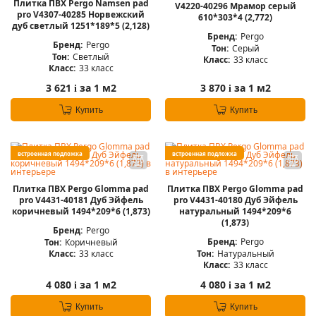
Плитка ПВХ Pergo Namsen pad
V4220-40296 Мрамор серый
pro V4307-40285 Норвежский
610*303*4 (2,772)
дуб светлый 1251*189*5 (2,128)
Бренд:
Pergo
Бренд:
Pergo
Тон:
Серый
Тон:
Светлый
Класс:
33 класс
Класс:
33 класс
3 621
за 1 м2
3 870
за 1 м2
i
i
Купить
Купить
встроенная подложка
встроенная подложка
Плитка ПВХ Pergo Glomma pad
Плитка ПВХ Pergo Glomma pad
pro V4431-40181 Дуб Эйфель
pro V4431-40180 Дуб Эйфель
коричневый 1494*209*6 (1,873)
натуральный 1494*209*6
(1,873)
Бренд:
Pergo
Бренд:
Pergo
Тон:
Коричневый
Тон:
Натуральный
Класс:
33 класс
Класс:
33 класс
4 080
за 1 м2
4 080
за 1 м2
i
i
Купить
Купить