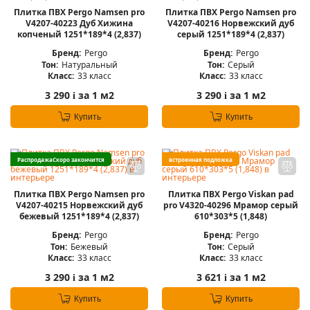
Плитка ПВХ Pergo Namsen pro
Плитка ПВХ Pergo Namsen pro
V4207-40223 Дуб Хижина
V4207-40216 Норвежский дуб
копченый 1251*189*4 (2,837)
серый 1251*189*4 (2,837)
Бренд:
Pergo
Бренд:
Pergo
Тон:
Натуральный
Тон:
Серый
Класс:
33 класс
Класс:
33 класс
3 290
за 1 м2
3 290
за 1 м2
i
i
Купить
Купить
Распродажа
Скоро закончится
встроенная подложка
Плитка ПВХ Pergo Namsen pro
Плитка ПВХ Pergo Viskan pad
V4207-40215 Норвежский дуб
pro V4320-40296 Мрамор серый
бежевый 1251*189*4 (2,837)
610*303*5 (1,848)
Бренд:
Pergo
Бренд:
Pergo
Тон:
Бежевый
Тон:
Серый
Класс:
33 класс
Класс:
33 класс
3 290
за 1 м2
3 621
за 1 м2
i
i
Купить
Купить