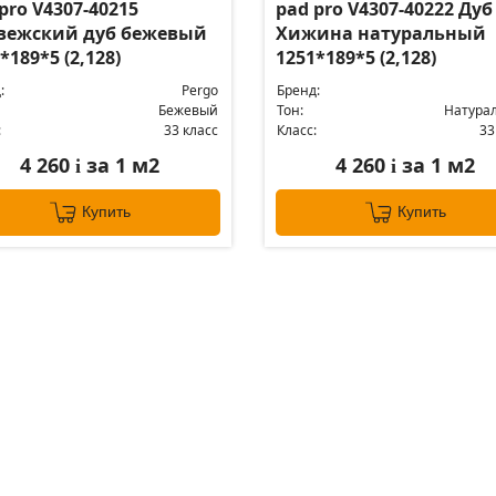
pro V4307-40215
pad pro V4307-40222 Дуб
вежский дуб бежевый
Хижина натуральный
*189*5 (2,128)
1251*189*5 (2,128)
:
Pergo
Бренд:
Бежевый
Тон:
Натура
:
33 класс
Класс:
33
4 260
за 1 м2
4 260
за 1 м2
i
i
Купить
Купить