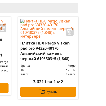
an
Плитка ПВХ Pergo Viskan
pad pro V4320-40170
Альпийский камень
)
черный 610*303*5 (1,848)
Pergo
Бренд:
Pergo
емный
Тон:
Темный
 класс
Класс:
33 класс
3 621
за 1 м2
i
Купить