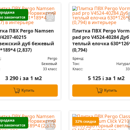
продажа
ро закончится
тка ПВХ Pergo Namsen
Плитка ПВХ Pergo Vorm
V4207-40215
pad pro V4524-40284 Дуб
вежский дуб бежевый
теплый елочка 630*126
*189*4 (2,837)
(0,794)
:
Pergo
Бренд:
Бежевый
Тон:
Натура
:
33 класс
Класс:
33
3 290
за 1 м2
5 125
за 1 м2
i
i
Купить
Купить
продажа
32% скидка
ро закончится