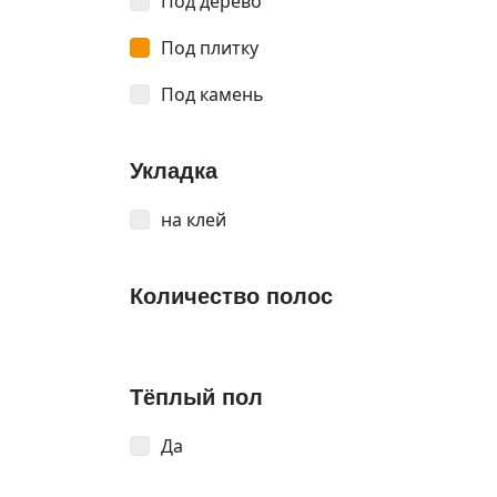
Под дерево
Под плитку
Под камень
Укладка
на клей
Количество полос
Тёплый пол
Да