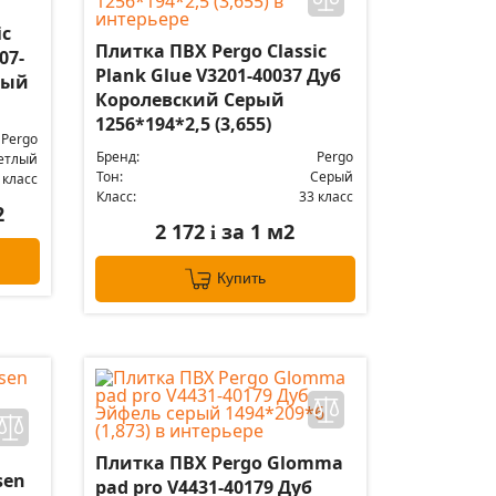
ic
Плитка ПВХ Pergo Classic
07-
Plank Glue V3201-40037 Дуб
лый
Королевский Серый
1256*194*2,5 (3,655)
Pergo
Бренд:
Pergo
етлый
Тон:
Серый
 класс
Класс:
33 класс
2
2 172
за 1 м2
i
Купить
Плитка ПВХ Pergo Glomma
sen
pad pro V4431-40179 Дуб