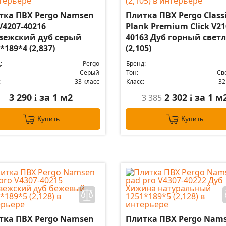
тка ПВХ Pergo Namsen
Плитка ПВХ Pergo Class
V4207-40216
Plank Premium Click V21
вежский дуб серый
40163 Дуб горный свет
*189*4 (2,837)
(2,105)
:
Pergo
Бренд:
Серый
Тон:
Св
:
33 класс
Класс:
32
3 290
за 1 м2
2 302
за 1 м
3 385
i
i
Купить
Купить
тка ПВХ Pergo Namsen
Плитка ПВХ Pergo Nam