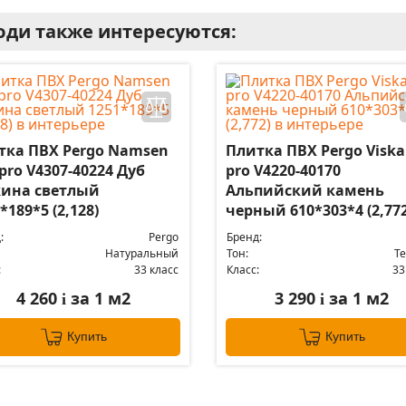
ди также интересуются:
тка ПВХ Pergo Namsen
Плитка ПВХ Pergo Visk
pro V4307-40224 Дуб
pro V4220-40170
ина светлый
Альпийский камень
*189*5 (2,128)
черный 610*303*4 (2,772
:
Pergo
Бренд:
Натуральный
Тон:
Т
:
33 класс
Класс:
33
4 260
за 1 м2
3 290
за 1 м2
i
i
Купить
Купить