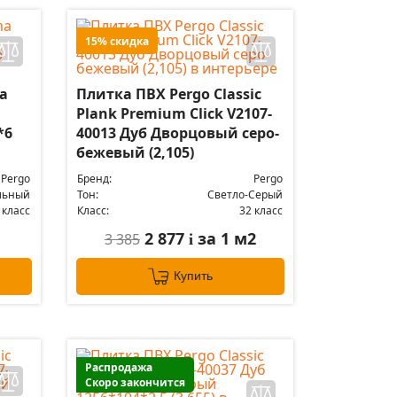
15% скидка
a
Плитка ПВХ Pergo Classic
Plank Premium Click V2107-
*6
40013 Дуб Дворцовый серо-
бежевый (2,105)
Pergo
Бренд:
Pergo
льный
Тон:
Светло-Серый
 класс
Класс:
32 класс
2 877
за 1 м2
3 385
i
Купить
Распродажа
Скоро закончится