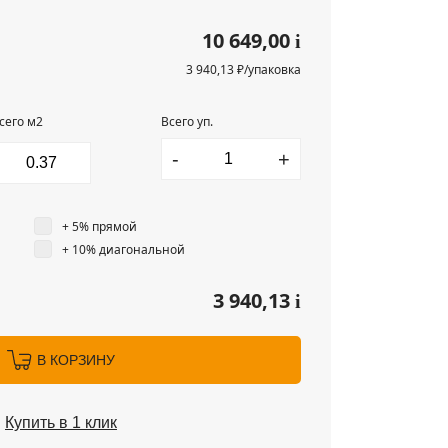
10 649,00
i
3 940,13 ₽/упаковка
сего м2
Всего уп.
-
+
+ 5% прямой
+ 10% диагональной
3 940,13
i
В КОРЗИНУ
Купить в 1 клик