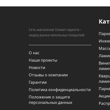
Кат
Сеть магазинов Олимп паркета –
Парке
лидер рынка напольных покрытий
Инже
Масси
О нас
Лами
Наши проекты
Вини
Новости
лами
Отзывы о компании
Квар
лами
Гарантии
Парке
Политика конфиденциальности
Акци
Положение о защите
персональных данных
Расп