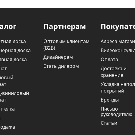
алог
Партнерам
Покупат
тная доска
Оптовым клиентам
Адреса магаз
(В2В)
нерная доска
Видеоконсуль
Дизайнерам
вная доска
Оплата
Стать дилером
нат
Доставка и
хранение
ловый
нат
Укладка напо
покрытий
ц-виниловый
нат
Бренды
т елка
Письмо
руководителю
и
Статьи
родажа