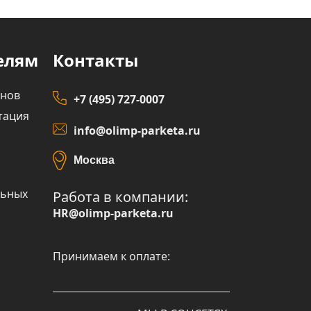
елям
Контакты
инов
+7 (495) 727-0007
тация
info@olimp-parketa.ru
Москва
льных
Работа в компании:
HR@olimp-parketa.ru
Принимаем к оплате: