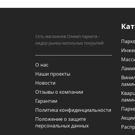
Кат
Сеть магазинов Олимп паркета –
Парке
лидер рынка напольных покрытий
Инже
Масси
О нас
Лами
Наши проекты
Вини
Новости
лами
Отзывы о компании
Квар
лами
Гарантии
Парке
Политика конфиденциальности
Акци
Положение о защите
персональных данных
Расп