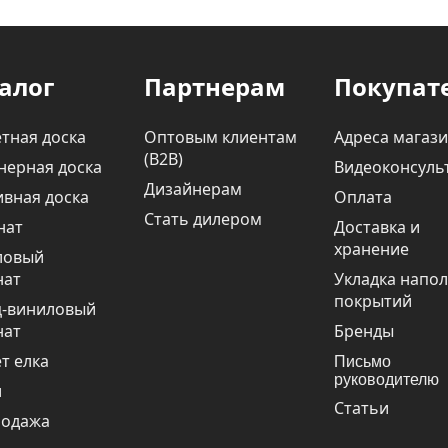
алог
Партнерам
Покупат
тная доска
Оптовым клиентам
Адреса магаз
(В2В)
нерная доска
Видеоконсуль
Дизайнерам
вная доска
Оплата
Стать дилером
нат
Доставка и
хранение
ловый
нат
Укладка напо
покрытий
ц-виниловый
нат
Бренды
т елка
Письмо
руководителю
и
Статьи
родажа