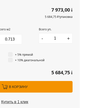
7 973,00
i
5 684,75 ₽/упаковка
сего м2
Всего уп.
-
+
+ 5% прямой
+ 10% диагональной
5 684,75
i
В КОРЗИНУ
Купить в 1 клик