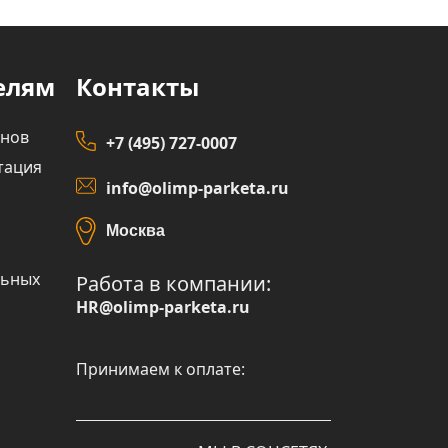
елям
Контакты
инов
+7 (495) 727-0007
тация
info@olimp-parketa.ru
Москва
льных
Работа в компании:
HR@olimp-parketa.ru
Принимаем к оплате: