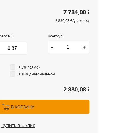
7 784,00
i
2 880,08 ₽/упаковка
сего м2
Всего уп.
-
+
+ 5% прямой
+ 10% диагональной
2 880,08
i
В КОРЗИНУ
Купить в 1 клик