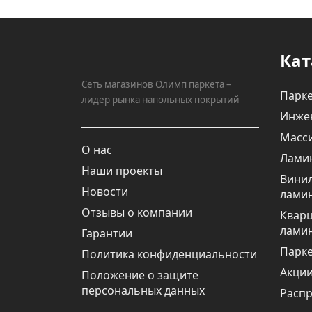
Кат
Сеть магазинов Олимп паркета –
Парке
лидер рынка напольных покрытий
Инже
Масси
О нас
Лами
Наши проекты
Вини
Новости
лами
Отзывы о компании
Квар
лами
Гарантии
Парке
Политика конфиденциальности
Акци
Положение о защите
персональных данных
Расп