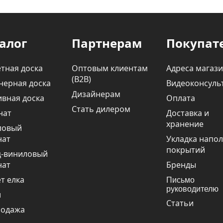
алог
Партнерам
Покупат
тная доска
Оптовым клиентам
Адреса магаз
(В2В)
нерная доска
Видеоконсуль
Дизайнерам
вная доска
Оплата
Стать дилером
нат
Доставка и
хранение
ловый
нат
Укладка напо
покрытий
ц-виниловый
нат
Бренды
т елка
Письмо
руководителю
и
Статьи
родажа