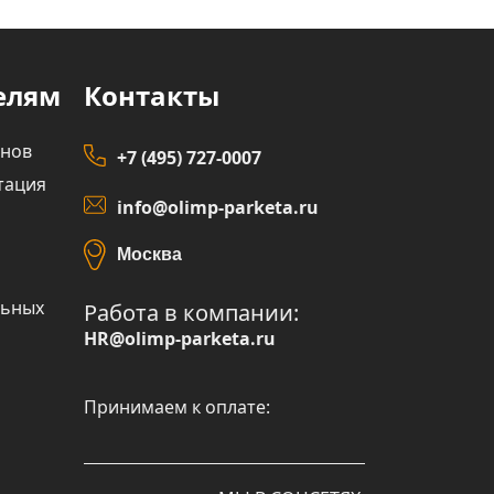
елям
Контакты
инов
+7 (495) 727-0007
тация
info@olimp-parketa.ru
Москва
льных
Работа в компании:
HR@olimp-parketa.ru
Принимаем к оплате: