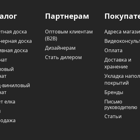
алог
Партнерам
Покупат
тная доска
Оптовым клиентам
Адреса магаз
(В2В)
нерная доска
Видеоконсуль
Дизайнерам
вная доска
Оплата
Стать дилером
нат
Доставка и
хранение
ловый
нат
Укладка напо
покрытий
ц-виниловый
нат
Бренды
т елка
Письмо
руководителю
и
Статьи
родажа