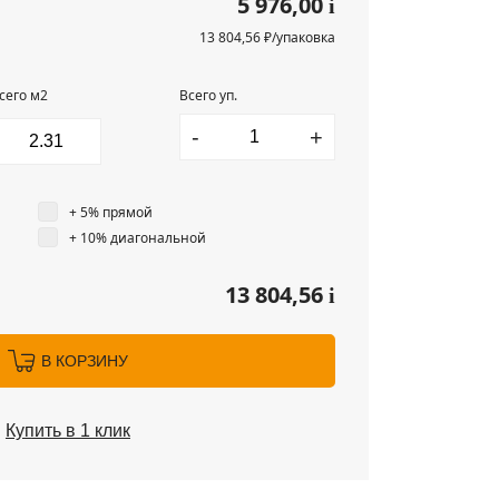
5 976,00
i
13 804,56 ₽/упаковка
сего м2
Всего уп.
-
+
+ 5% прямой
+ 10% диагональной
13 804,56
i
В КОРЗИНУ
Купить в 1 клик