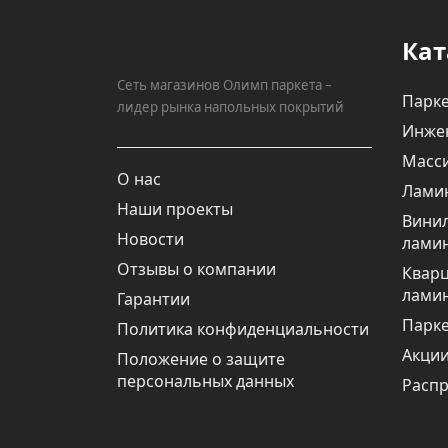
Кат
Сеть магазинов Олимп паркета –
Парке
лидер рынка напольных покрытий
Инже
Масси
О нас
Лами
Наши проекты
Вини
Новости
лами
Отзывы о компании
Квар
лами
Гарантии
Парке
Политика конфиденциальности
Акци
Положение о защите
персональных данных
Расп