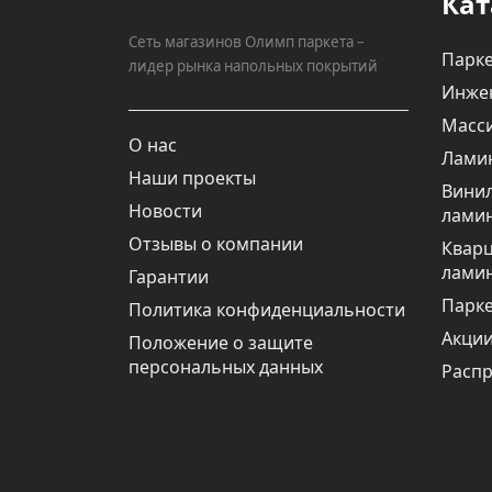
Кат
Сеть магазинов Олимп паркета –
Парке
лидер рынка напольных покрытий
Инже
Масси
О нас
Лами
Наши проекты
Вини
Новости
лами
Отзывы о компании
Квар
лами
Гарантии
Парке
Политика конфиденциальности
Акци
Положение о защите
персональных данных
Расп