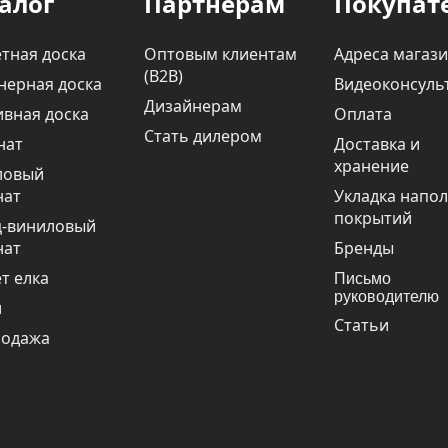
алог
Партнерам
Покупат
тная доска
Оптовым клиентам
Адреса магаз
(В2В)
нерная доска
Видеоконсуль
Дизайнерам
вная доска
Оплата
Стать дилером
нат
Доставка и
хранение
ловый
нат
Укладка напо
покрытий
ц-виниловый
нат
Бренды
т елка
Письмо
руководителю
и
Статьи
родажа