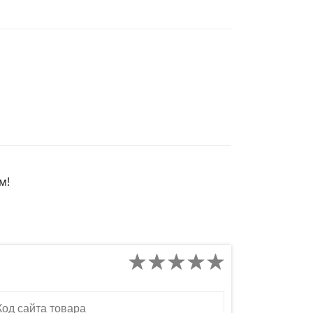
м!
д сайта товара