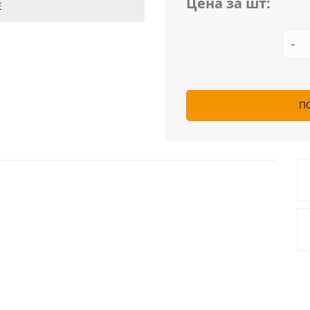
Цена за шт:
Е
-
П