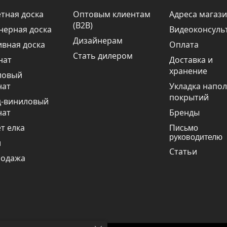
тная доска
Оптовым клиентам
Адреса магаз
(В2В)
нерная доска
Видеоконсуль
Дизайнерам
вная доска
Оплата
Стать дилером
нат
Доставка и
хранение
ловый
нат
Укладка напо
покрытий
ц-виниловый
нат
Бренды
т елка
Письмо
руководителю
и
Статьи
родажа