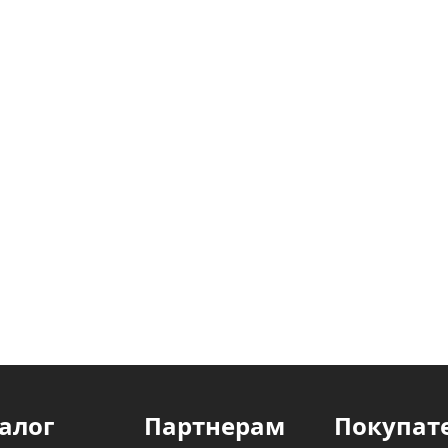
алог
Партнерам
Покупат