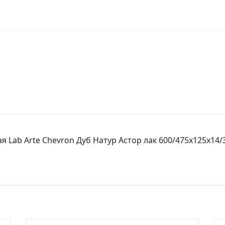
 Lab Arte Chevron Дуб Натур Астор лак 600/475х125х14/3
№ заказа
Ко