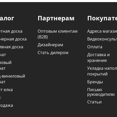
алог
Партнерам
Покупат
тная доска
Оптовым клиентам
Адреса магаз
(В2В)
нерная доска
Видеоконсуль
Дизайнерам
вная доска
Оплата
Стать дилером
нат
Доставка и
хранение
ловый
нат
Укладка напо
покрытий
ц-виниловый
нат
Бренды
т елка
Письмо
руководителю
и
Статьи
родажа