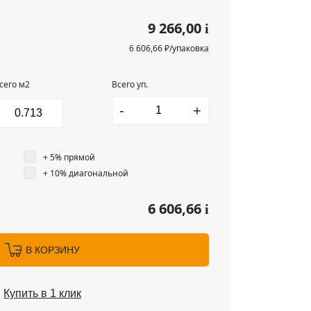
9 266,00
i
6 606,66 ₽/упаковка
сего м2
Всего уп.
-
+
+ 5% прямой
+ 10% диагональной
6 606,66
i
В КОРЗИНУ
Купить в 1 клик