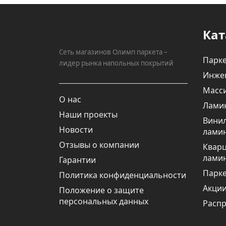
Кат
Сеть магазинов Олимп паркета –
Парке
лидер рынка напольных покрытий
Инже
Масси
О нас
Лами
Наши проекты
Вини
Новости
лами
Отзывы о компании
Квар
лами
Гарантии
Парке
Политика конфиденциальности
Акци
Положение о защите
персональных данных
Расп