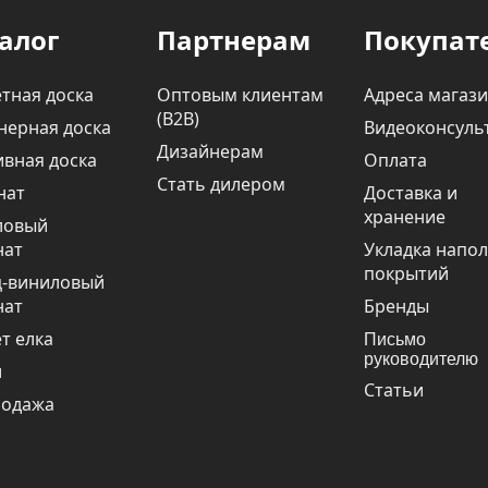
алог
Партнерам
Покупат
тная доска
Оптовым клиентам
Адреса магаз
(В2В)
нерная доска
Видеоконсуль
Дизайнерам
вная доска
Оплата
Стать дилером
нат
Доставка и
хранение
ловый
нат
Укладка напо
покрытий
ц-виниловый
нат
Бренды
т елка
Письмо
руководителю
и
Статьи
родажа