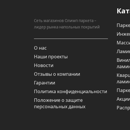
Кат
Сеть магазинов Олимп паркета –
Парке
лидер рынка напольных покрытий
Инже
Масси
О нас
Лами
Наши проекты
Вини
Новости
лами
Отзывы о компании
Квар
лами
Гарантии
Парке
Политика конфиденциальности
Акци
Положение о защите
персональных данных
Расп