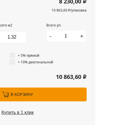
8 230,00
i
10 863,60 ₽/упаковка
сего м2
Всего уп.
-
+
+ 5% прямой
+ 10% диагональной
10 863,60
i
В КОРЗИНУ
Купить в 1 клик