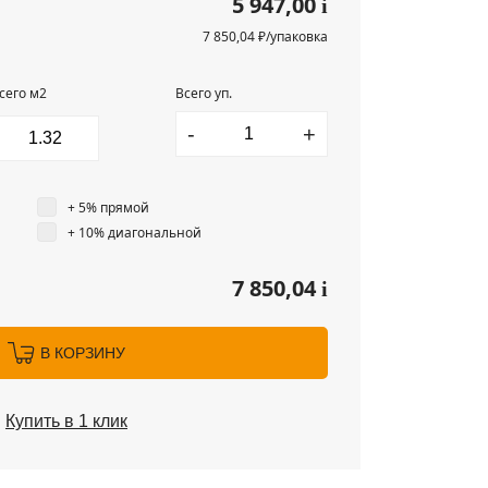
5 947,00
i
7 850,04 ₽/упаковка
сего м2
Всего уп.
-
+
+ 5% прямой
+ 10% диагональной
7 850,04
i
В КОРЗИНУ
Купить в 1 клик