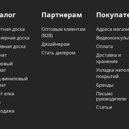
алог
Партнерам
Покупат
тная доска
Оптовым клиентам
Адреса магаз
(В2В)
нерная доска
Видеоконсуль
Дизайнерам
вная доска
Оплата
Стать дилером
нат
Доставка и
хранение
ловый
нат
Укладка напо
покрытий
ц-виниловый
нат
Бренды
т елка
Письмо
руководителю
и
Статьи
родажа