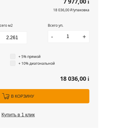
7 977,00
i
18 036,00 ₽/упаковка
сего м2
Всего уп.
-
+
+ 5% прямой
+ 10% диагональной
18 036,00
i
В КОРЗИНУ
Купить в 1 клик