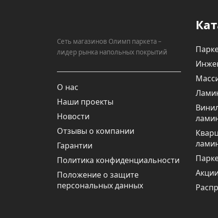
Кат
Сеть магазинов Олимп паркета –
Парке
лидер рынка напольных покрытий
Инже
Масси
О нас
Лами
Наши проекты
Вини
Новости
лами
Отзывы о компании
Квар
лами
Гарантии
Парке
Политика конфиденциальности
Акци
Положение о защите
персональных данных
Расп