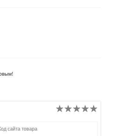
ервым!
д сайта товара