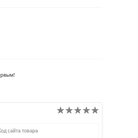
ервым!
д сайта товара