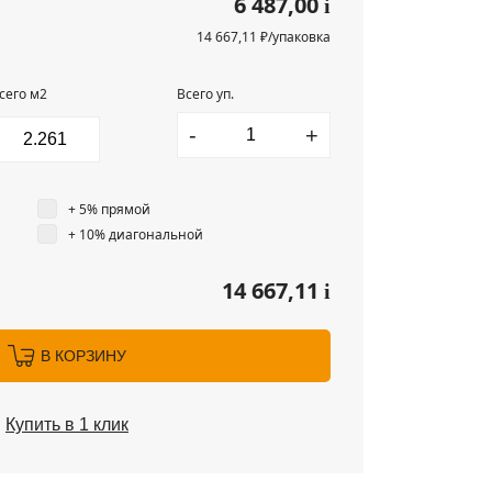
6 487,00
i
14 667,11 ₽/упаковка
сего м2
Всего уп.
-
+
+ 5% прямой
+ 10% диагональной
14 667,11
i
В КОРЗИНУ
Купить в 1 клик