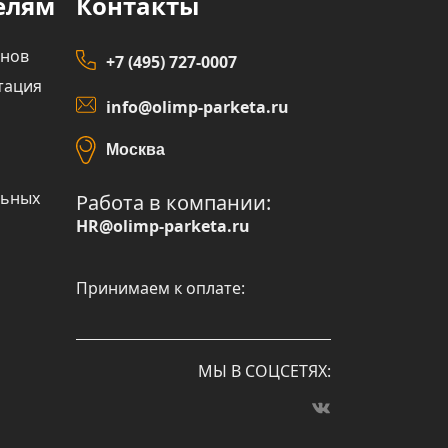
елям
Контакты
инов
+7 (495) 727-0007
тация
info@olimp-parketa.ru
Москва
льных
Работа в компании:
HR@olimp-parketa.ru
Принимаем к оплате:
МЫ В СОЦСЕТЯХ: