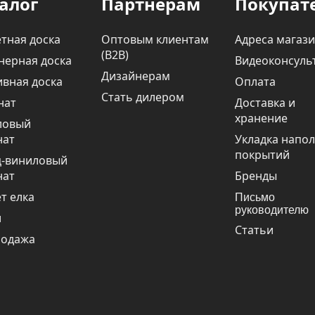
алог
Партнерам
Покупат
тная доска
Оптовым клиентам
Адреса магаз
(В2В)
нерная доска
Видеоконсуль
Дизайнерам
вная доска
Оплата
Стать дилером
нат
Доставка и
хранение
ловый
нат
Укладка напо
покрытий
ц-виниловый
нат
Бренды
т елка
Письмо
руководителю
и
Статьи
родажа