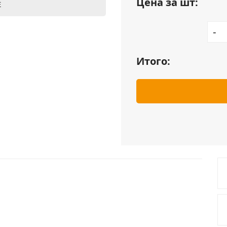
Цена за шт:
Е
-
Итого: