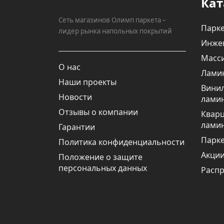
Кат
Сеть магазинов Олимп паркета –
Парке
лидер рынка напольных покрытий
Инже
Масси
О нас
Лами
Наши проекты
Вини
Новости
лами
Отзывы о компании
Квар
лами
Гарантии
Парке
Политика конфиденциальности
Акци
Положение о защите
персональных данных
Расп