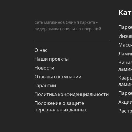
Кат
Сеть магазинов Олимп паркета –
Парке
лидер рынка напольных покрытий
Инже
Масси
О нас
Лами
Наши проекты
Вини
Новости
лами
Отзывы о компании
Квар
лами
Гарантии
Парке
Политика конфиденциальности
Акци
Положение о защите
персональных данных
Расп