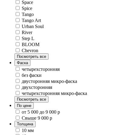
Space
Spice
Tango
Tango Art
Urban Soul
River
Step L
BLOOM
Chevron
Посмотреть все
Фаска
четырехсторонняя
без фаски
двусторонняя микро-фаска
двухсторонняя
четырехсторонняя микро-фаска
Посмотреть все
По цене
от 5 000 до 9 000 р
Свыше 9 000 р
Толщина
10 мм