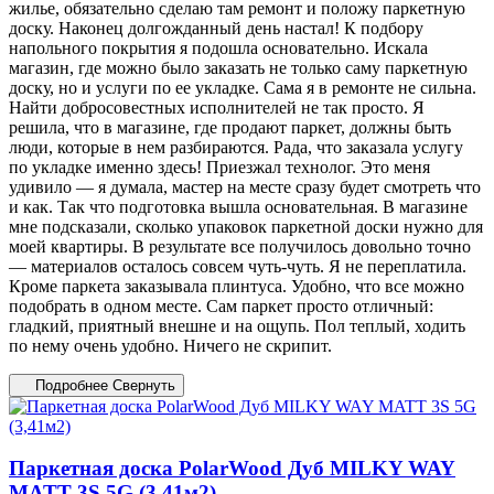
жилье, обязательно сделаю там ремонт и положу паркетную
доску. Наконец долгожданный день настал! К подбору
напольного покрытия я подошла основательно. Искала
магазин, где можно было заказать не только саму паркетную
доску, но и услуги по ее укладке. Сама я в ремонте не сильна.
Найти добросовестных исполнителей не так просто. Я
решила, что в магазине, где продают паркет, должны быть
люди, которые в нем разбираются. Рада, что заказала услугу
по укладке именно здесь! Приезжал технолог. Это меня
удивило — я думала, мастер на месте сразу будет смотреть что
и как. Так что подготовка вышла основательная. В магазине
мне подсказали, сколько упаковок паркетной доски нужно для
моей квартиры. В результате все получилось довольно точно
— материалов осталось совсем чуть-чуть. Я не переплатила.
Кроме паркета заказывала плинтуса. Удобно, что все можно
подобрать в одном месте. Сам паркет просто отличный:
гладкий, приятный внешне и на ощупь. Пол теплый, ходить
по нему очень удобно. Ничего не скрипит.
Подробнее
Свернуть
Паркетная доска PolarWood Дуб MILKY WAY
MATT 3S 5G (3,41м2)