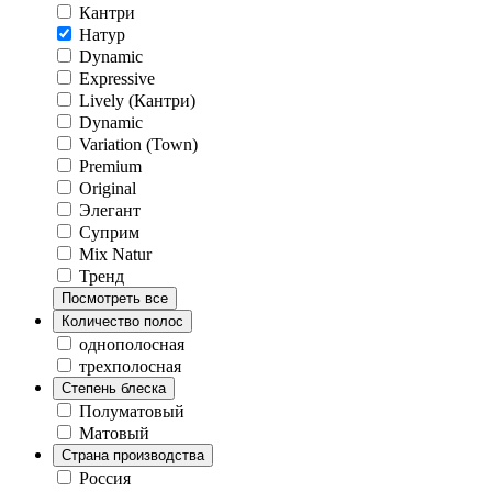
Кантри
Натур
Dynamic
Expressive
Lively (Кантри)
Dynamic
Variation (Town)
Premium
Original
Элегант
Суприм
Mix Natur
Тренд
Посмотреть все
Количество полос
однополосная
трехполосная
Степень блеска
Полуматовый
Матовый
Страна производства
Россия