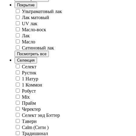
Покрытие
Ультраматовый лак
Лак матовый
UV лак
Масло-воск
Лак
Масло
Сатиновый лак
Посмотреть все
Селекция
Селект
Рустик
1 Натур
1 Коммон
Робуст
Mix
Прайм
Черектер
Селект энд Бэттер
Таверн
Calm (Сити )
Традишинал