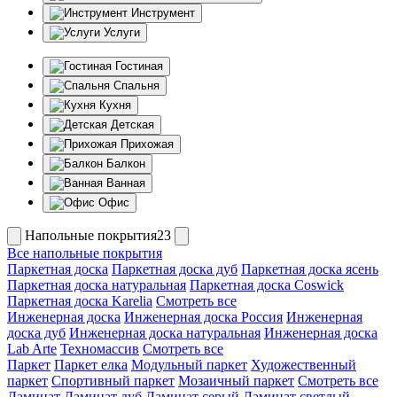
Инструмент
Услуги
Гостиная
Спальня
Кухня
Детская
Прихожая
Балкон
Ванная
Офис
Напольные покрытия23
Все напольные покрытия
Паркетная доска
Паркетная доска дуб
Паркетная доска ясень
Паркетная доска натуральная
Паркетная доска Coswick
Паркетная доска Karelia
Смотреть все
Инженерная доска
Инженерная доска Россия
Инженерная
доска дуб
Инженерная доска натуральная
Инженерная доска
Lab Arte
Техномассив
Смотреть все
Паркет
Паркет елка
Модульный паркет
Художественный
паркет
Спортивный паркет
Мозаичный паркет
Смотреть все
Ламинат
Ламинат дуб
Ламинат серый
Ламинат светлый