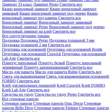
Ламинат 33 класс
Ламинат Pergo
Смотреть все
Кварц виниловый ламинат
Кварц виниловый ламинат
замковый
Кварц виниловый ламинат под дерево
Кварц
виниловый ламинат под камень
Смотреть все
Виниловый ламинат
Виниловый ламинат замковый
Виниловый ламинат Pergo
Виниловый ламинат под дерево
Виниловый ламинат на клей
Смотреть все
Все сопутствующие товары
Подложка
Подложка Pergo
Подложка толщиной 3 мм
Подложка толщиной 2 мм
Смотреть все
Грунтовка для оснований
Грунтовка для оснований Bostik
Грунтовка для оснований Coswick
Грунтовка для оснований
Lab Arte
Смотреть все
Плинтус напольный
Плинтус белый
Плинтус напольный
деревянный
Плинтус шпонированный
Смотреть все
Масло для паркета
Масло для паркета Rubio
Смотреть все
Смесь для выравнивания
Смесь для выравнивания оснований
FORBO
Смотреть все
Клей для напольных покрытий
Клей Coswick
Клей FORBO
Клей Lab Arte
Смотреть все
Средства по уходу
Средства по уходу Pergo
Смотреть все
Все стеновые панели
Стеновые панели
Стеновые панели Orac Decor
Стеновые
панели Bello Deco
Стеновые панели Finitura
Стеновые панели