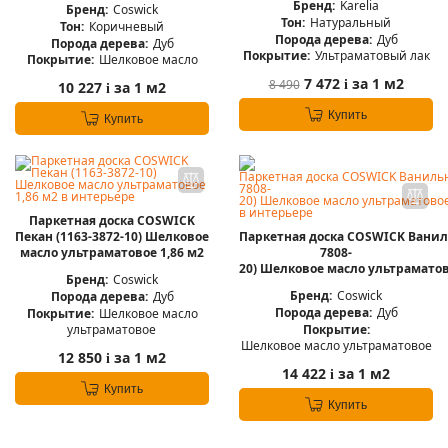
Бренд:
Karelia
Бренд:
Coswick
Тон:
Натуральный
Тон:
Коричневый
Порода дерева:
Дуб
Порода дерева:
Дуб
Покрытие:
Ультраматовый лак
Покрытие:
Шелковое масло
7 472
за 1 м2
8 490
i
10 227
за 1 м2
i
Купить
Купить
Паркетная доска COSWICK
Пекан (1163-3872-10) Шелковое
Паркетная доска COSWICK Ванил
масло ультраматовое 1,86 м2
7808-
20) Шелковое масло ультраматов
Бренд:
Coswick
Бренд:
Coswick
Порода дерева:
Дуб
Порода дерева:
Дуб
Покрытие:
Шелковое масло
Покрытие:
ультраматовое
Шелковое масло ультраматовое
12 850
за 1 м2
i
14 422
за 1 м2
i
Купить
Купить