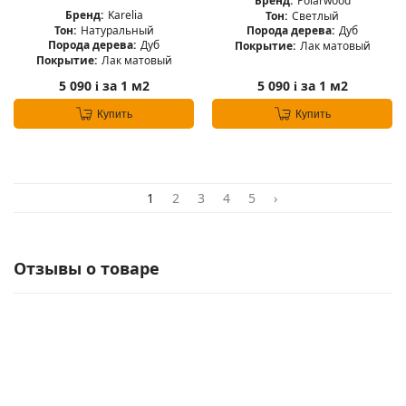
Бренд:
Polarwood
Бренд:
Karelia
Тон:
Светлый
Тон:
Натуральный
Порода дерева:
Дуб
Порода дерева:
Дуб
Покрытие:
Лак матовый
Покрытие:
Лак матовый
5 090
за 1 м2
5 090
за 1 м2
i
i
Купить
Купить
1
2
3
4
5
›
Отзывы о товаре