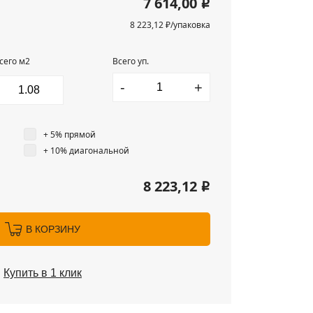
7 614,00
i
8 223,12 ₽/упаковка
сего м2
Всего уп.
-
+
+ 5% прямой
+ 10% диагональной
8 223,12
i
В КОРЗИНУ
Купить в 1 клик