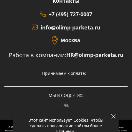
Контакты
+7 (495) 727-0007
info@olimp-parketa.ru
Москва
Работа в компании:
HR@olimp-parketa.ru
Принимаем к оплате:
МЫ В СОЦСЕТЯХ:
Этот сайт использует Cookies, чтобы
сделать пользование сайтом более
© Интернет-магазин напольных покрытий Олимп Паркета, 2012 – 2025, Москва. Обращаясь в наш
удобным.
магазин, вы даете согласие на обработку ваших персональных данных.
Oбращаем вaше внимaние нa то,