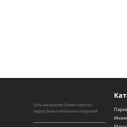
Кат
Сеть магазинов Олимп паркета –
Парке
лидер рынка напольных покрытий
Инже
Масси