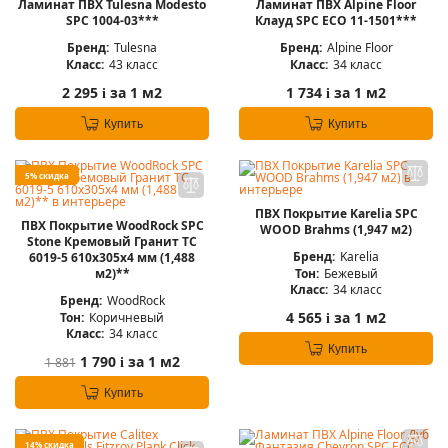
Ламинат ПВХ Tulesna Modesto
Ламинат ПВХ Alpine Floor
SPC 1004-03***
Клауд SPC ЕСО 11-1501***
Бренд:
Tulesna
Бренд:
Alpine Floor
Класс:
43 класс
Класс:
34 класс
2 295
за 1 м2
1 734
за 1 м2
i
i
Купить
Купить
5% скидка
ПВХ Покрытие Karelia SPC
ПВХ Покрытие WoodRock SPC
WOOD Brahms (1,947 м2)
Stone Кремовый Гранит TC
Бренд:
Karelia
6019-5 610х305х4 мм (1,488
Тон:
Бежевый
м2)**
Класс:
34 класс
Бренд:
WoodRock
4 565
за 1 м2
Тон:
Коричневый
i
Класс:
34 класс
Купить
1 790
за 1 м2
1 881
i
Купить
14% скидка