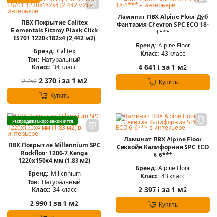
Ламинат ПВХ Alpine Floor Дуб
ПВХ Покрытие Calitex
Фантазия Chevron SPC ECO 18-
Elementals Fitzroy Plank Click
1***
ES701 1220x182x4 (2,442 м2)
Бренд:
Alpine Floor
Бренд:
Calitex
Класс:
43 класс
Тон:
Натуральный
4 641
за 1 м2
Класс:
34 класс
i
2 370
за 1 м2
2 750
i
Купить
Купить
Распродажа
Скоро закончится
Ламинат ПВХ Alpine Floor
ПВХ Покрытие Millennium SPC
Секвойя Калифорния SPC ЕСО
Rockfloor 1200-7 Kenga
6-6***
1220х150х4 мм (1.83 м2)
Бренд:
Alpine Floor
Бренд:
Millennium
Класс:
43 класс
Тон:
Натуральный
2 397
за 1 м2
Класс:
34 класс
i
2 990
за 1 м2
i
Купить