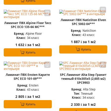
Купить
Ламинат ПВХ NatisSton Elven
Ламинат ПВХ Alpine Floor Тисс
SPC 5002-04***
SPC ECO 135-66 MC***
Бренд:
NatisSton
Бренд:
Alpine Floor
Класс:
43 класс
Класс:
34 класс
1 887
за 1 м2
i
1 632
за 1 м2
i
Купить
Купить
Ламинат ПВХ Ensten Карите
SPC Ламинат Alta Step Гранит
SPC ECO 101-09***
темный 610x305x5 (2,605 м2)
SPC9903
Бренд:
Ensten
Бренд:
Alta Step
Класс:
43 класс
Тон:
Темный
2 805
за 1 м2
i
Класс:
34 класс
2 330
за 1 м2
Купить
i