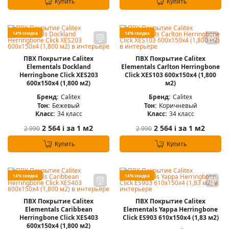
Купить
Купить
14% скидка
14% скидка
ПВХ Покрытие Calitex
ПВХ Покрытие Calitex
Elementals Dockland
Elementals Carlton Herringbone
Herringbone Click XES203
Click XES103 600x150x4 (1,800
600x150x4 (1,800 м2)
м2)
Бренд:
Calitex
Бренд:
Calitex
Тон:
Бежевый
Тон:
Коричневый
Класс:
34 класс
Класс:
34 класс
2 564
за 1 м2
2 564
за 1 м2
2 990
2 990
i
i
Купить
Купить
14% скидка
14% скидка
ПВХ Покрытие Calitex
ПВХ Покрытие Calitex
Elementals Caribbean
Elementals Yappa Herringbone
Herringbone Click XES403
Click ES903 610x150x4 (1,83 м2)
600x150x4 (1,800 м2)