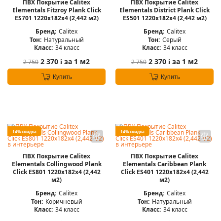
ПВХ Покрытие Calitex
ПВХ Покрытие Calitex
Elementals Fitzroy Plank Click
Elementals District Plank Click
ES701 1220x182x4 (2,442 м2)
ES501 1220x182x4 (2,442 м2)
Бренд:
Calitex
Бренд:
Calitex
Тон:
Натуральный
Тон:
Серый
Класс:
34 класс
Класс:
34 класс
2 370
за 1 м2
2 370
за 1 м2
2 750
2 750
i
i
Купить
Купить
14% скидка
14% скидка
ПВХ Покрытие Calitex
ПВХ Покрытие Calitex
Elementals Collingwood Plank
Elementals Caribbean Plank
Click ES801 1220x182x4 (2,442
Click ES401 1220x182x4 (2,442
м2)
м2)
Бренд:
Calitex
Бренд:
Calitex
Тон:
Коричневый
Тон:
Натуральный
Класс:
34 класс
Класс:
34 класс