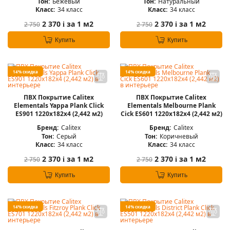
Тон:
Бежевый
Тон:
Натуральный
Класс:
34 класс
Класс:
34 класс
2 370
за 1 м2
2 370
за 1 м2
2 750
2 750
i
i
Купить
Купить
14% скидка
14% скидка
ПВХ Покрытие Calitex
ПВХ Покрытие Calitex
Elementals Yappa Plank Click
Elementals Melbourne Plank
ES901 1220x182x4 (2,442 м2)
Cick ES601 1220x182x4 (2,442 м2)
Бренд:
Calitex
Бренд:
Calitex
Тон:
Серый
Тон:
Коричневый
Класс:
34 класс
Класс:
34 класс
2 370
за 1 м2
2 370
за 1 м2
2 750
2 750
i
i
Купить
Купить
14% скидка
14% скидка