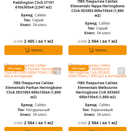
ПВХ Покрытие Calitex
Paddington Click ST101
Elementals Yappa Herringbone
610x305x4 (2,047 м2)
Click XES903 600x150x4 (1,800
Бренд:
Calitex
м2)
Тон:
Серый
Бренд:
Calitex
Класс:
34 класс
Тон:
Серый
Класс:
34 класс
2 405
за 1 м2
2 564
за 1 м2
2 790
2 990
i
i
Купить
Купить
14% скидка
14% скидка
ПВХ Покрытие Calitex
ПВХ Покрытие Calitex
Elementals Parhan Herringbone
Elementals Melbourne
Click XES1003 600x150x4 (1,800
Herringbone Cick XES603
м2)
600x150x4 (1,800 м2)
Бренд:
Calitex
Бренд:
Calitex
Тон:
Натуральный
Тон:
Коричневый
Класс:
34 класс
Класс:
34 класс
2 564
за 1 м2
2 564
за 1 м2
2 990
2 990
i
i