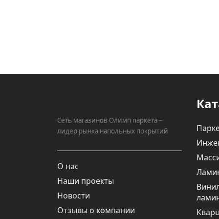
Кат
Сеть магазинов Олимп паркета –
Парке
лидер рынка напольных покрытий
Инже
Масси
О нас
Лами
Наши проекты
Вини
Новости
лами
Отзывы о компании
Квар