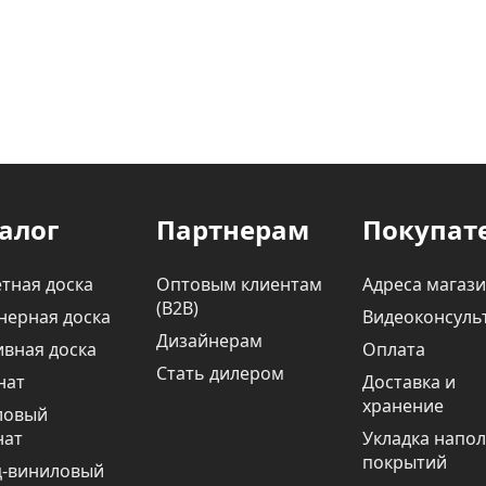
алог
Партнерам
Покупат
тная доска
Оптовым клиентам
Адреса магаз
(В2В)
нерная доска
Видеоконсуль
Дизайнерам
вная доска
Оплата
Стать дилером
нат
Доставка и
хранение
ловый
нат
Укладка напо
покрытий
ц-виниловый