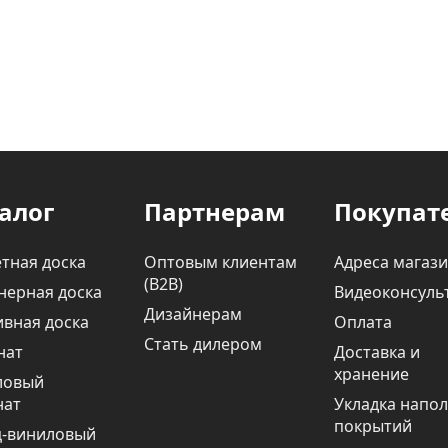
алог
Партнерам
Покупат
тная доска
Оптовым клиентам
Адреса магаз
(В2В)
нерная доска
Видеоконсуль
Дизайнерам
вная доска
Оплата
Стать дилером
нат
Доставка и
хранение
ловый
нат
Укладка напо
покрытий
ц-виниловый