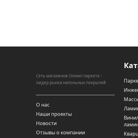
Кат
Сеть магазинов Олимп паркета –
Парке
лидер рынка напольных покрытий
Инже
Масси
О нас
Лами
Наши проекты
Вини
Новости
лами
Отзывы о компании
Квар