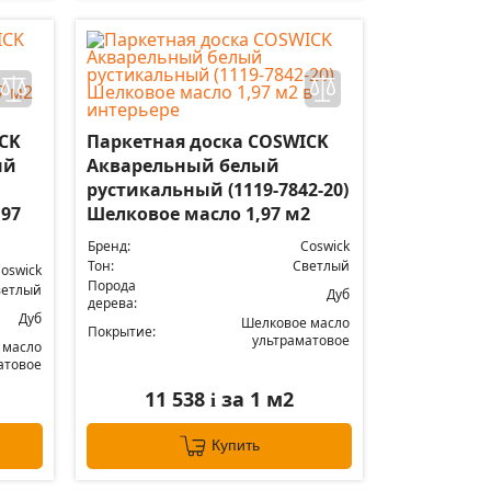
CK
Паркетная доска COSWICK
ый
Акварельный белый
рустикальный (1119-7842-20)
,97
Шелковое масло 1,97 м2
Бренд:
Coswick
Тон:
Светлый
oswick
Порода
ветлый
Дуб
дерева:
Дуб
Шелковое масло
Покрытие:
ультраматовое
 масло
атовое
11 538
за 1 м2
i
Купить