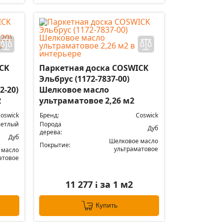
CK
Паркетная доска COSWICK
Эльбрус (1172-7837-00)
2-20)
Шелковое масло
2
ультраматовое 2,26 м2
oswick
Бренд:
Coswick
ветлый
Порода
Дуб
дерева:
Дуб
Шелковое масло
Покрытие:
ультраматовое
 масло
атовое
11 277
за 1 м2
i
Купить