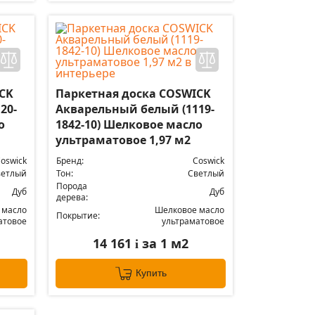
CK
Паркетная доска COSWICK
20-
Акварельный белый (1119-
о
1842-10) Шелковое масло
ультраматовое 1,97 м2
oswick
Бренд:
Coswick
ветлый
Тон:
Светлый
Порода
Дуб
Дуб
дерева:
 масло
Шелковое масло
Покрытие:
атовое
ультраматовое
14 161
за 1 м2
i
Купить