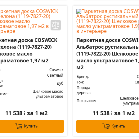
кетная доска COSWICK
Паркетная доска COSWI
елона (1119-7827-20)
Альбатрос рустикальн
ковое масло
(1119-7822-20) Шелковое
траматовое 1,97 м2
масло ультраматовое 1
м2
:
Coswick
Светлый
Бренд:
C
да
Тон:
С
Дуб
а:
Порода
Шелковое масло
дерева:
тие:
ультраматовое
Шелковое
Покрытие:
ультрам
11 538
за 1 м2
11 538
за 1 м2
i
i
Купить
Купить