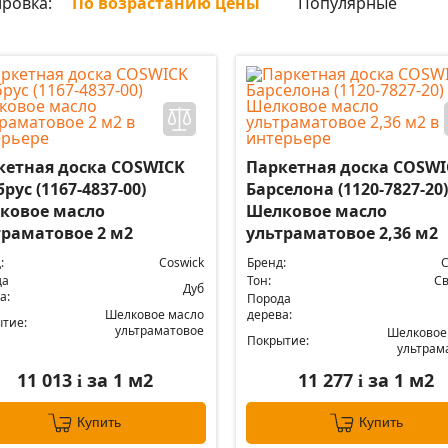
ровка:
По возрастанию цены
Популярные
кетная доска COSWICK
Паркетная доска COSWI
рус (1167-4837-00)
Барселона (1120-7827-20)
ковое масло
Шелковое масло
траматовое 2 м2
ультраматовое 2,36 м2
:
Coswick
Бренд:
C
да
Тон:
С
Дуб
а:
Порода
Шелковое масло
дерева:
тие:
ультраматовое
Шелковое
Покрытие:
ультрам
11 013
за 1 м2
11 277
за 1 м2
i
i
Купить
Купить