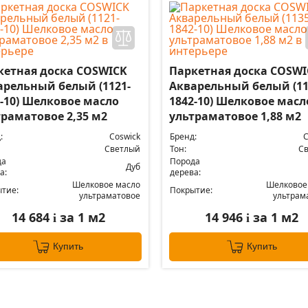
кетная доска COSWICK
Паркетная доска COSWI
арельный белый (1121-
Акварельный белый (11
2-10) Шелковое масло
1842-10) Шелковое масл
траматовое 2,35 м2
ультраматовое 1,88 м2
:
Coswick
Бренд:
C
Светлый
Тон:
С
да
Порода
Дуб
а:
дерева:
Шелковое масло
Шелковое
тие:
Покрытие:
ультраматовое
ультрам
14 684
за 1 м2
14 946
за 1 м2
i
i
Купить
Купить