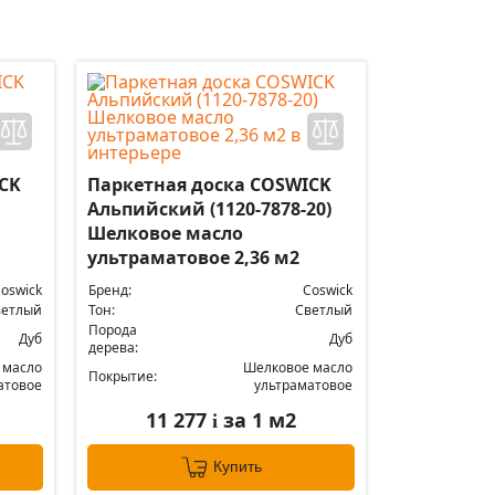
CK
Паркетная доска COSWICK
Альпийский (1120-7878-20)
Шелковое масло
ультраматовое 2,36 м2
oswick
Бренд:
Coswick
ветлый
Тон:
Светлый
Порода
Дуб
Дуб
дерева:
 масло
Шелковое масло
Покрытие:
атовое
ультраматовое
11 277
за 1 м2
i
Купить