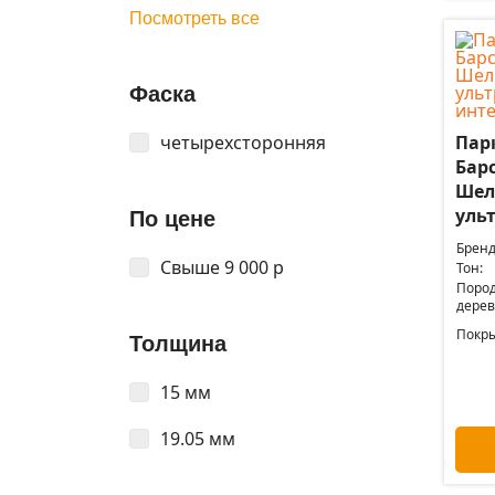
Посмотреть все
Фаска
четырехсторонняя
Пар
Барс
Шел
уль
По цене
Бренд
Свыше 9 000 р
Тон:
Поро
дерев
Покры
Толщина
15 мм
19.05 мм