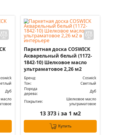
CK
Паркетная доска COSWICK
Акварельный белый (1172-
1842-10) Шелковое масло
ультраматовое 2,26 м2
oswick
Бренд:
Coswick
ветлый
Тон:
Светлый
Порода
Дуб
Дуб
дерева:
 масло
Шелковое масло
Покрытие:
атовое
ультраматовое
13 373
за 1 м2
i
Купить