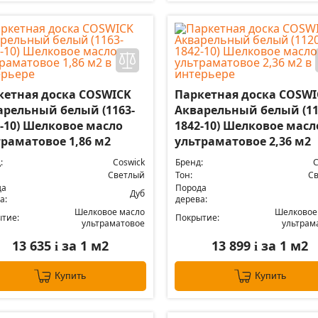
кетная доска COSWICK
Паркетная доска COSWI
арельный белый (1163-
Акварельный белый (11
2-10) Шелковое масло
1842-10) Шелковое масл
траматовое 1,86 м2
ультраматовое 2,36 м2
:
Coswick
Бренд:
C
Светлый
Тон:
С
да
Порода
Дуб
а:
дерева:
Шелковое масло
Шелковое
тие:
Покрытие:
ультраматовое
ультрам
13 635
за 1 м2
13 899
за 1 м2
i
i
Купить
Купить