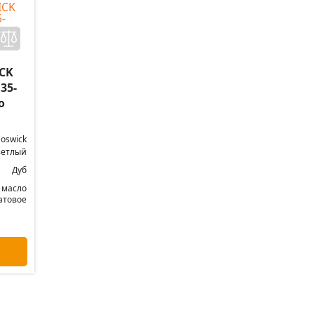
CK
35-
о
oswick
ветлый
Дуб
 масло
атовое