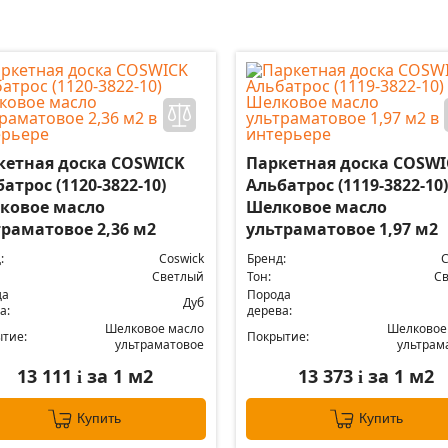
кетная доска COSWICK
Паркетная доска COSWI
атрос (1120-3822-10)
Альбатрос (1119-3822-10)
ковое масло
Шелковое масло
траматовое 2,36 м2
ультраматовое 1,97 м2
:
Coswick
Бренд:
C
Светлый
Тон:
С
да
Порода
Дуб
а:
дерева:
Шелковое масло
Шелковое
тие:
Покрытие:
ультраматовое
ультрам
13 111
за 1 м2
13 373
за 1 м2
i
i
Купить
Купить