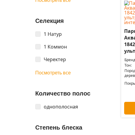
Посмотреть все
Селекция
Пар
1 Натур
Акв
184
1 Коммон
уль
Черектер
Бренд
Тон:
Поро
Посмотреть все
дерев
Покры
Количество полос
однополосная
Степень блеска