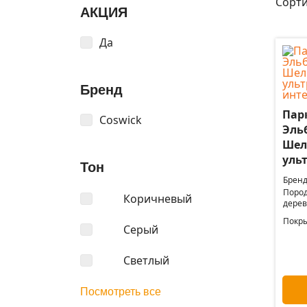
Сорти
АКЦИЯ
Да
Бренд
Пар
Coswick
Эльб
Шел
уль
Тон
Бренд
Поро
Коричневый
дерев
Покры
Серый
Светлый
Посмотреть все