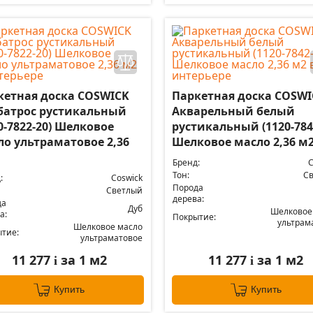
кетная доска COSWICK
Паркетная доска COSWI
батрос рустикальный
Акварельный белый
0-7822-20) Шелковое
рустикальный (1120-784
ло ультраматовое 2,36
Шелковое масло 2,36 м
Бренд:
C
Тон:
С
:
Coswick
Порода
Светлый
дерева:
да
Дуб
Шелковое
а:
Покрытие:
ультрам
Шелковое масло
тие:
ультраматовое
11 277
за 1 м2
11 277
за 1 м2
i
i
Купить
Купить