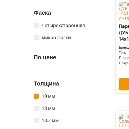
Фаска
четырехсторонняя
Пар
ДУБ
микро фаски
14x1
Бренд
Тон:
По цене
Пород
Покры
Толщина
10 мм
13 мм
13.2 мм