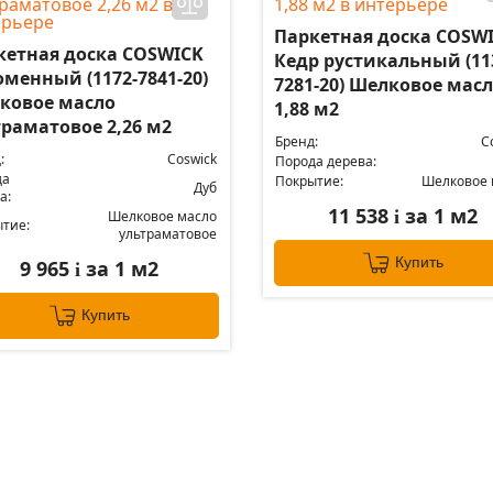
Паркетная доска COSW
кетная доска COSWICK
Кедр рустикальный (11
менный (1172-7841-20)
7281-20) Шелковое мас
ковое масло
1,88 м2
траматовое 2,26 м2
Бренд:
C
:
Coswick
Порода дерева:
да
Покрытие:
Шелковое 
Дуб
а:
11 538
за 1 м2
i
Шелковое масло
тие:
ультраматовое
Купить
9 965
за 1 м2
i
Купить