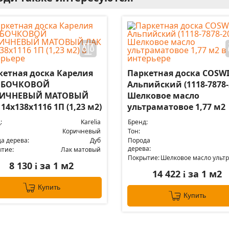
кетная доска Карелия
Паркетная доска COSW
 БОЧКОВОЙ
Альпийский (1118-7878-
ИЧНЕВЫЙ МАТОВЫЙ
Шелковое масло
14x138x1116 1П (1,23 м2)
ультраматовое 1,77 м2
:
Karelia
Бренд:
Коричневый
Тон:
а дерева:
Дуб
Порода
дерева:
тие:
Лак матовый
Покрытие:
Шелковое масло ульт
8 130
за 1 м2
i
14 422
за 1 м2
i
Купить
Купить