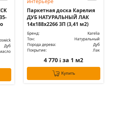
ICK
Паркетная доска Карелия
35-
ДУБ НАТУРАЛЬНЫЙ ЛАК
ло
14x188x2266 3П (3,41 м2)
Бренд:
Karelia
Тон:
Натуральный
oswick
Порода дерева:
Дуб
Дуб
Покрытие:
Лак
масло
4 770
за 1 м2
i
Купить