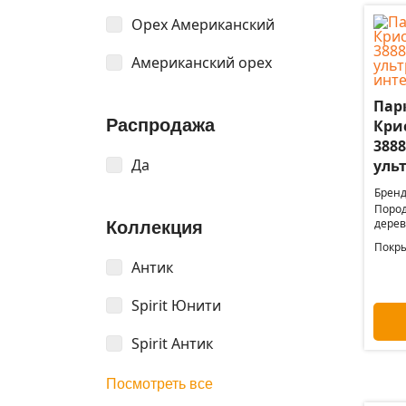
Орех Американский
Американский орех
Пар
Распродажа
Кри
388
Да
уль
Бренд
Поро
дерев
Коллекция
Покры
Антик
Spirit Юнити
Spirit Антик
Посмотреть все