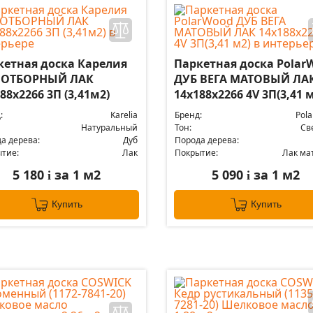
кетная доска Карелия
Паркетная доска Polar
 ОТБОРНЫЙ ЛАК
ДУБ ВЕГА МАТОВЫЙ ЛА
88x2266 3П (3,41м2)
14x188x2266 4V 3П(3,41 
:
Karelia
Бренд:
Pol
Натуральный
Тон:
Св
а дерева:
Дуб
Порода дерева:
тие:
Лак
Покрытие:
Лак ма
5 180
за 1 м2
5 090
за 1 м2
i
i
Купить
Купить