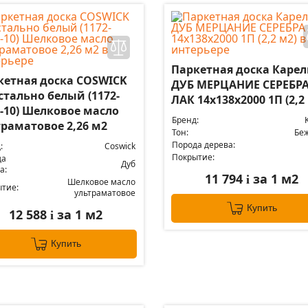
Паркетная доска Каре
кетная доска COSWICK
ДУБ МЕРЦАНИЕ СЕРЕБР
стально белый (1172-
ЛАК 14x138x2000 1П (2,2
8-10) Шелковое масло
Бренд:
траматовое 2,26 м2
Тон:
Бе
Порода дерева:
:
Coswick
Покрытие:
да
Дуб
а:
11 794
за 1 м2
i
Шелковое масло
тие:
ультраматовое
Купить
12 588
за 1 м2
i
Купить