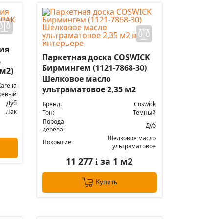
лия
Паркетная доска COSWICK
А
Бирмингем (1121-7868-30)
 м2)
Шелковое масло
Karelia
ультраматовое 2,35 м2
жевый
Дуб
Бренд:
Coswick
Лак
Тон:
Темный
Порода
Дуб
дерева:
Шелковое масло
Покрытие:
ультраматовое
11 277
за 1 м2
i
Купить