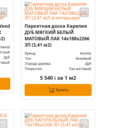
Wood
Паркетная доска Карелия
К
ДУБ МЯГКИЙ БЕЛЫЙ
м2)
МАТОВЫЙ ЛАК 14x188x2266
3П (3,41 м2)
arwood
етлый
Бренд:
Karelia
Дуб
Тон:
Бежевый
товый
Порода дерева:
Дуб
Покрытие:
Лак матовый
5 540
за 1 м2
i
Купить