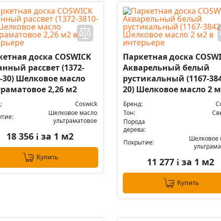
кетная доска COSWICK
Паркетная доска COSW
нный рассвет (1372-
Акварельный белый
0-30) Шелковое масло
рустикальный (1167-384
траматовое 2,26 м2
20) Шелковое масло 2 м
:
Coswick
Бренд:
C
Шелковое масло
Тон:
Св
тие:
ультраматовое
Порода
дерева:
18 356
за 1 м2
i
Шелковое 
Покрытие:
ультрама
Купить
11 277
за 1 м2
i
Купить