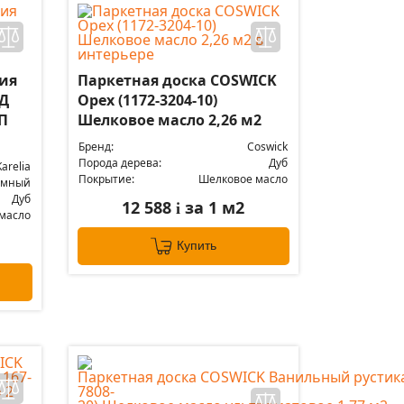
лия
Паркетная доска COSWICK
Д
Орех (1172-3204-10)
П
Шелковое масло 2,26 м2
Бренд:
Coswick
Порода дерева:
Дуб
Karelia
Покрытие:
Шелковое масло
емный
Дуб
12 588
за 1 м2
i
масло
Купить