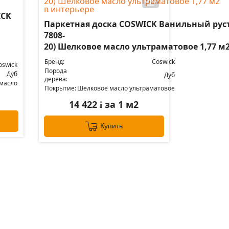
ICK
Паркетная доска COSWICK Ванильный рус
й
7808-
20) Шелковое масло ультраматовое 1,77 м
Бренд:
Coswick
oswick
Порода
Дуб
Дуб
дерева:
масло
Покрытие:
Шелковое масло ультраматовое
14 422
за 1 м2
i
Купить