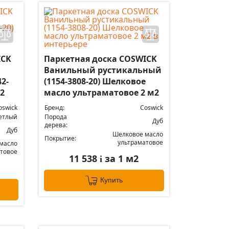
ICK
Паркетная доска COSWICK
Ванильный рустикальный
2-
(1154-3808-20) Шелковое
2
масло ультраматовое 2 м2
oswick
Бренд:
Coswick
етлый
Порода
Дуб
дерева:
Дуб
Шелковое масло
Покрытие:
ультраматовое
масло
товое
11 538
за 1 м2
i
Купить