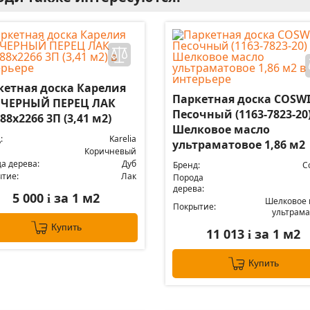
кетная доска Карелия
Паркетная доска COSW
 ЧЕРНЫЙ ПЕРЕЦ ЛАК
Песочный (1163-7823-20
88x2266 3П (3,41 м2)
Шелковое масло
:
Karelia
ультраматовое 1,86 м2
Коричневый
а дерева:
Дуб
Бренд:
C
тие:
Лак
Порода
дерева:
5 000
за 1 м2
i
Шелковое 
Покрытие:
ультрама
Купить
11 013
за 1 м2
i
Купить