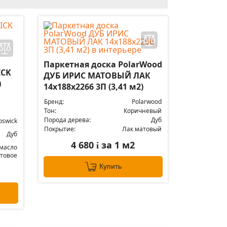
Паркетная доска PolarWood
ICK
ДУБ ИРИС МАТОВЫЙ ЛАК
)
14x188x2266 3П (3,41 м2)
Бренд:
Polarwood
Тон:
Коричневый
Порода дерева:
Дуб
oswick
Покрытие:
Лак матовый
Дуб
4 680
за 1 м2
i
масло
товое
Купить