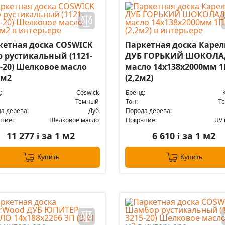
кетная доска COSWICK
Паркетная доска Каре
р рустикальный (1121-
ДУБ ГОРЬКИЙ ШОКОЛА
1-20) Шелковое масло
масло 14x138x2000мм 1
 м2
(2,2м2)
:
Coswick
Бренд:
Темный
Тон:
Т
а дерева:
Дуб
Порода дерева:
тие:
Шелковое масло
Покрытие:
UV 
11 277
за 1 м2
6 610
за 1 м2
i
i
Купить
Купить