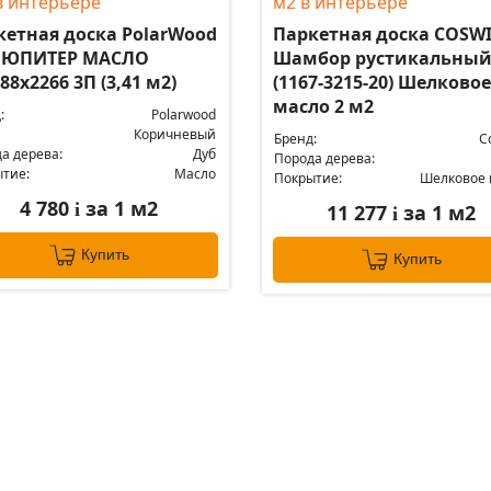
кетная доска PolarWood
Паркетная доска COSW
 ЮПИТЕР МАСЛО
Шамбор рустикальны
88x2266 3П (3,41 м2)
(1167-3215-20) Шелковое
масло 2 м2
:
Polarwood
Коричневый
Бренд:
C
а дерева:
Дуб
Порода дерева:
тие:
Масло
Покрытие:
Шелковое 
4 780
за 1 м2
i
11 277
за 1 м2
i
Купить
Купить