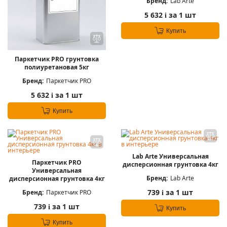
Бренд:
Lab Arte
5 632
за 1 шт
i
Купить
Паркетчик PRO грунтовка
полиуретановая 5кг
Бренд:
Паркетчик PRO
5 632
за 1 шт
i
Купить
Lab Arte Универсальная
Паркетчик PRO
дисперсионная грунтовка 4кг
Универсальная
Бренд:
Lab Arte
дисперсионная грунтовка 4кг
739
за 1 шт
Бренд:
Паркетчик PRO
i
739
за 1 шт
i
Купить
Купить